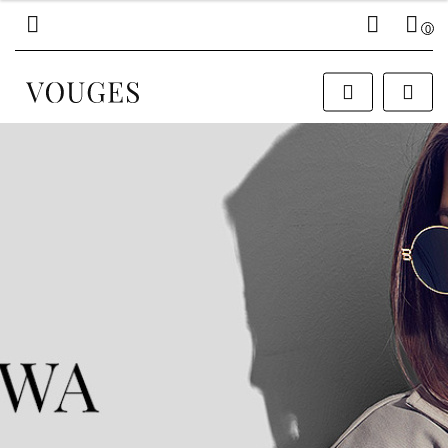
0
Zaloguj się
Zarejestruj się
Dodaj zgłoszenie