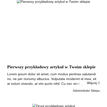
Pierwszy przykładowy artykuł w Twoim sklepie
Lorem ipsum dolor sit amet, cum modus pertinax salutandi
no, ne per nonumy albucius. Vulputate inciderint id mea, sit
Więcej
at solum vivendo, at vim purto nihil. Cu nec similique
conclusionemque, in vis suas iuvaret, has ad omnis prompta
Administrator Sklepu
eligendi. Dicant tempor...