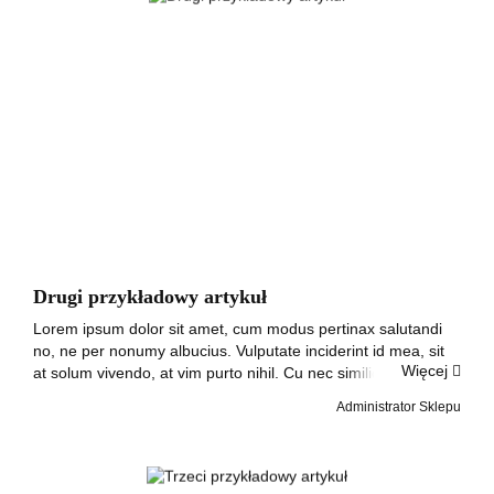
Drugi przykładowy artykuł
Lorem ipsum dolor sit amet, cum modus pertinax salutandi
no, ne per nonumy albucius. Vulputate inciderint id mea, sit
Więcej
at solum vivendo, at vim purto nihil. Cu nec similique
conclusionemque, in vis suas iuvaret, has ad omnis prompta
Administrator Sklepu
eligendi. Dicant tempor...