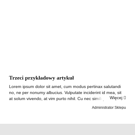
Trzeci przykładowy artykuł
Lorem ipsum dolor sit amet, cum modus pertinax salutandi
no, ne per nonumy albucius. Vulputate inciderint id mea, sit
Więcej
at solum vivendo, at vim purto nihil. Cu nec similique
conclusionemque, in vis suas iuvaret, has ad omnis prompta
Administrator Sklepu
eligendi. Dicant tempor...