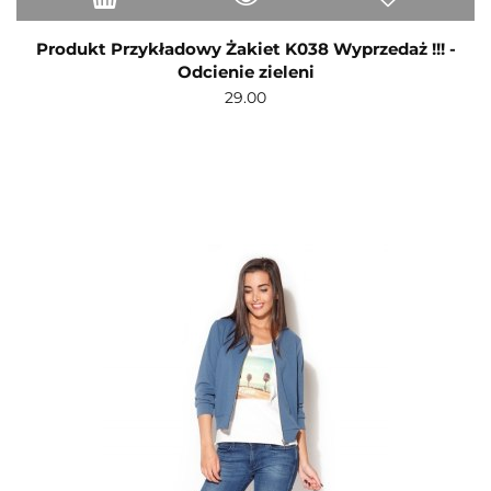
Produkt Przykładowy Żakiet K038 Wyprzedaż !!! -
Odcienie zieleni
29.00