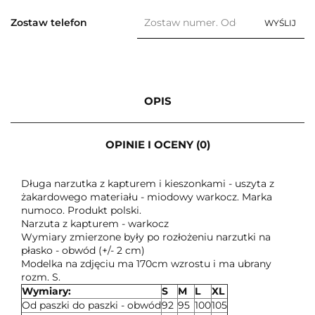
Zostaw telefon
WYŚLIJ
OPIS
OPINIE I OCENY (0)
Długa narzutka z kapturem i kieszonkami - uszyta z
żakardowego materiału - miodowy warkocz. Marka
numoco. Produkt polski.
Narzuta z kapturem - warkocz
Wymiary zmierzone były po rozłożeniu narzutki na
płasko - obwód (+/- 2 cm)
Modelka na zdjęciu ma 170cm wzrostu i ma ubrany
rozm. S.
Wymiary:
S
M
L
XL
Od paszki do paszki - obwód
92
95
100
105