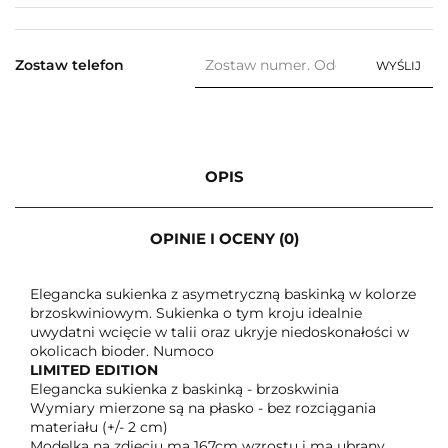
Zostaw telefon
WYŚLIJ
OPIS
OPINIE I OCENY (0)
Elegancka sukienka z asymetryczną baskinką w kolorze
brzoskwiniowym. Sukienka o tym kroju idealnie
uwydatni wcięcie w talii oraz ukryje niedoskonałości w
okolicach bioder. Numoco
LIMITED EDITION
Elegancka sukienka z baskinką - brzoskwinia
Wymiary mierzone są na płasko - bez rozciągania
materiału (+/- 2 cm)
Modelka na zdjęciu ma 167cm wzrostu i ma ubrany