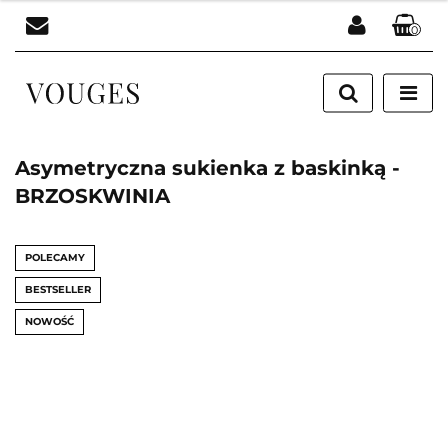
0
Zaloguj się
Zarejestruj się
Dodaj zgłoszenie
Asymetryczna sukienka z baskinką -
BRZOSKWINIA
POLECAMY
BESTSELLER
NOWOŚĆ